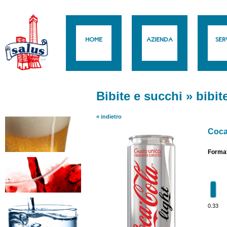
HOME
AZIENDA
SERV
Bibite e succhi
»
bibit
« indietro
Coca 
Format
0.33