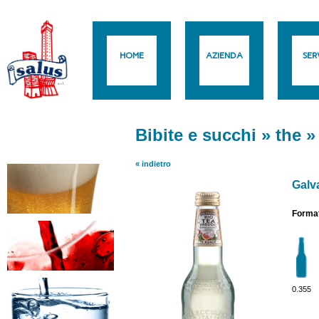
HOME
AZIENDA
SERV
Bibite e succhi
»
the
« indietro
Galv
Format
0.355