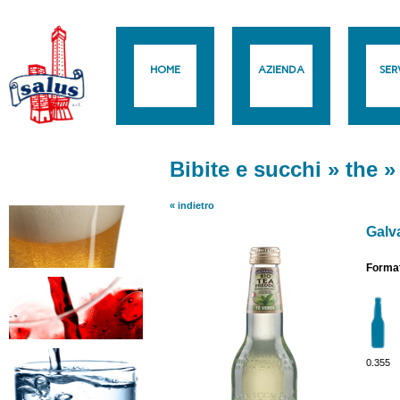
HOME
AZIENDA
SERV
Bibite e succhi
»
the
« indietro
Galv
Format
0.355