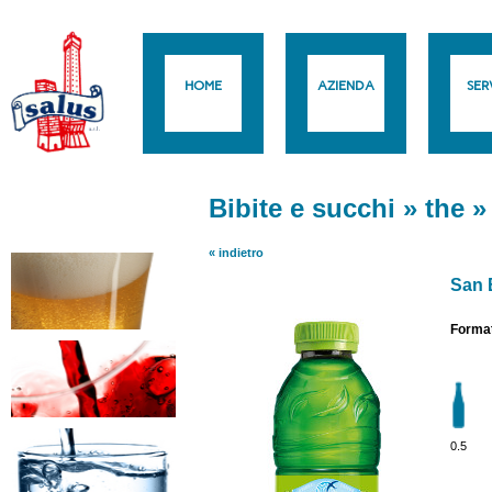
HOME
AZIENDA
SERV
Bibite e succhi
»
the
« indietro
San 
Format
0.5