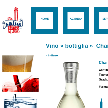
HOME
AZIENDA
SERV
Vino
»
bottiglia
»
Cha
« indietro
Char
Cantin
Tipolo
Gradaz
Format