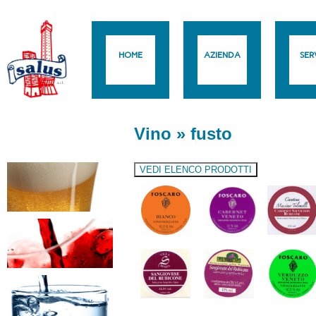
HOME
AZIENDA
SERV
Vino
»
fusto